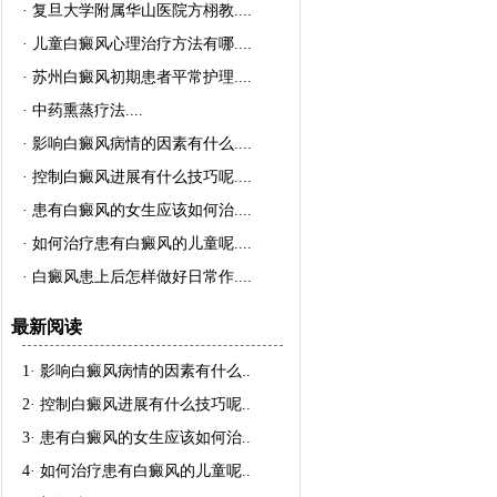
·
复旦大学附属华山医院方栩教..
..
·
儿童白癜风心理治疗方法有哪..
..
·
苏州白癜风初期患者平常护理..
..
·
中药熏蒸疗法..
..
·
影响白癜风病情的因素有什么..
..
·
控制白癜风进展有什么技巧呢..
..
·
患有白癜风的女生应该如何治..
..
·
如何治疗患有白癜风的儿童呢..
..
·
白癜风患上后怎样做好日常作..
..
最新阅读
1·
影响白癜风病情的因素有什么
..
2·
控制白癜风进展有什么技巧呢
..
3·
患有白癜风的女生应该如何治
..
4·
如何治疗患有白癜风的儿童呢
..