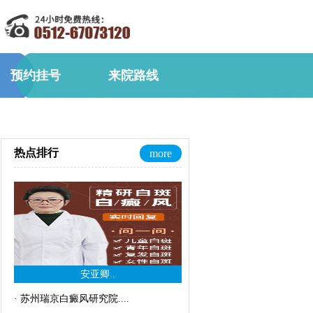
预约挂号
来院路线
热点排行
more
安亚卿..
·
苏州瑞京白癜风研究院..
..