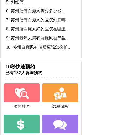
5·
刘红伟
..
6·
苏州治疗白癜风需要多少钱
..
7·
苏州治疗白癜风的医院到底哪
..
8·
苏州治白癜风好的医院在哪里
..
9·
苏州老年人患有白癜风会产生
..
10·
苏州白癜风好转后应该怎么护
..
10秒快速预约
已有182人咨询预约
预约挂号
远程诊断