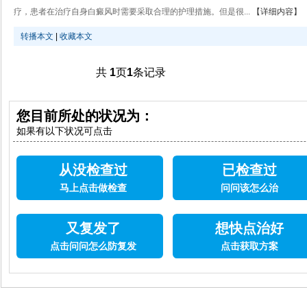
疗，患者在治疗自身白癜风时需要采取合理的护理措施。但是很...
【详细内容】
转播本文
|
收藏本文
共
1
页
1
条记录
您目前所处的状况为：
如果有以下状况可点击
从没检查过
已检查过
马上点击做检查
问问该怎么治
又复发了
想快点治好
点击问问怎么防复发
点击获取方案