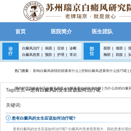
首页
医院简介
医生团队
白癜风治疗
|
病因
|
症状
|
诊断
面部
|
颈部
|
白癜风危害
|
预防
|
护理
|
常识
胸部
|
四肢
|
热门搜索：
影响白癜风病情的因素有什么
|
控制白癜风进展有什么技巧呢
|
哪些护理措施有利于白癜风康复
|
白癜风要如何科学护肤
|
为什么你的白癜
Tags主页
>>患有白癜风的女生应该如何治疗呢
关键词:
患有白癜风的女生应该如何治疗呢?
患有白癜风的女生应该如何治疗呢? 白癜风对患者危害很大，因此患者出现