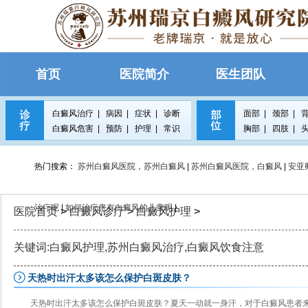
首页
医院简介
医生团队
白癜风治疗
|
病因
|
症状
|
诊断
面部
|
颈部
|
白癜风危害
|
预防
|
护理
|
常识
胸部
|
四肢
|
热门搜索：
苏州白癜风医院，苏州白癜风
|
苏州白癜风医院，白癜风
|
安亚
治疗呢
|
如何治疗患有白癜风的儿童呢
|
医院首页
>
白癜风诊疗
>
白癜风护理
>
关键词:白癜风护理,苏州白癜风治疗,白癜风饮食注意
天热时出汗太多该怎么保护白斑皮肤？
天热时出汗太多该怎么保护白斑皮肤？夏天一动就一身汗，对于白癜风患者