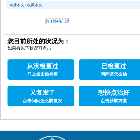
转播本文
|
收藏本文
共
1
页
4
条记录
您目前所处的状况为：
如果有以下状况可点击
从没检查过
已检查过
马上点击做检查
问问该怎么治
又复发了
想快点治好
点击问问怎么防复发
点击获取方案