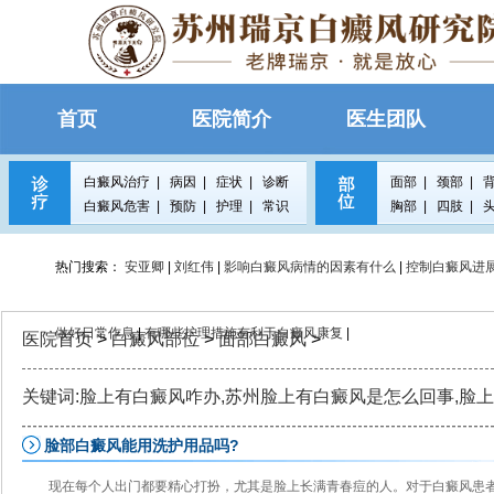
首页
医院简介
医生团队
白癜风治疗
|
病因
|
症状
|
诊断
面部
|
颈部
|
白癜风危害
|
预防
|
护理
|
常识
胸部
|
四肢
|
热门搜索：
安亚卿
|
刘红伟
|
影响白癜风病情的因素有什么
|
控制白癜风进
做好日常作息
|
有哪些护理措施有利于白癜风康复
|
医院首页
>
白癜风部位
>
面部白癜风
>
关键词:脸上有白癜风咋办,苏州脸上有白癜风是怎么回事,脸
脸部白癜风能用洗护用品吗?
现在每个人出门都要精心打扮，尤其是脸上长满青春痘的人。对于白癜风患