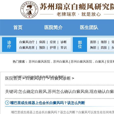
首页
医院简介
医生团队
白癜风治疗
|
病因
|
症状
|
诊断
面部
|
颈部
|
白癜风危害
|
预防
|
护理
|
常识
胸部
|
四肢
|
热门搜索：
苏州白癜风医院，苏州白癜风
|
苏州白癜风医院，白癜风
|
安亚
治疗呢
|
如何治疗患有白癜风的儿童呢
|
医院首页
>
白癜风诊疗
>
白癜风诊断
>
关键词:怎么确定白殿风,苏州怎么确认白癜风病,现在确认白
嘴巴里或生殖器上也会长白癜风吗？该怎么判断
嘴巴里或生殖器上也会长白癜风吗？该怎么判断？白癜风可以发生在任何有