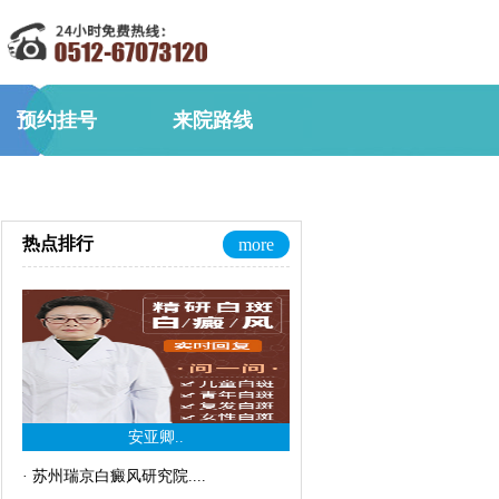
预约挂号
来院路线
热点排行
more
安亚卿..
·
苏州瑞京白癜风研究院..
..