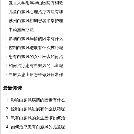
·
复旦大学附属华山医院方栩教..
..
·
儿童白癜风心理治疗方法有哪..
..
·
苏州白癜风初期患者平常护理..
..
·
中药熏蒸疗法..
..
·
影响白癜风病情的因素有什么..
..
·
控制白癜风进展有什么技巧呢..
..
·
患有白癜风的女生应该如何治..
..
·
如何治疗患有白癜风的儿童呢..
..
·
白癜风患上后怎样做好日常作..
..
最新阅读
1·
影响白癜风病情的因素有什么
..
2·
控制白癜风进展有什么技巧呢
..
3·
患有白癜风的女生应该如何治
..
4·
如何治疗患有白癜风的儿童呢
..