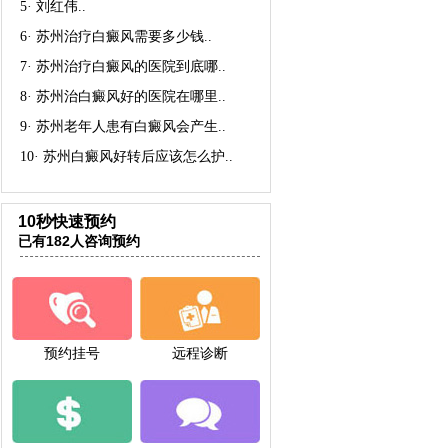
5·
刘红伟
..
6·
苏州治疗白癜风需要多少钱
..
7·
苏州治疗白癜风的医院到底哪
..
8·
苏州治白癜风好的医院在哪里
..
9·
苏州老年人患有白癜风会产生
..
10·
苏州白癜风好转后应该怎么护
..
10秒快速预约
已有182人咨询预约
预约挂号
远程诊断