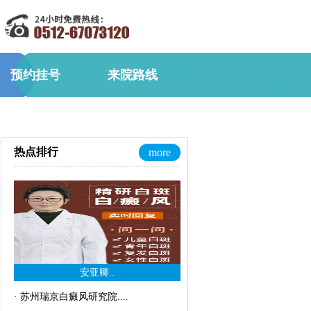
预约挂号
来院路线
热点排行
more
安亚卿..
·
苏州瑞京白癜风研究院..
..