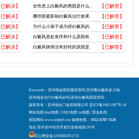
【已解决】
【已解答】
女性患上白癜风的诱因是什么..
【已解决】
【已解答】
哪些因素影响白癜风治疗效果..
【已解决】
【已解答】
为什么小孩子成为得白癜风的..
【已解决】
【已解答】
白癜风患处发痒和什么原因有..
【已解决】
【已解答】
白癜风病情没有好转的原因是..
Keywords：苏州瑞金医院看病贵吗,苏州看白癜风多少钱
苏州瑞金治疗白癜风好吗,苏州白癜风医院贵吗
版权所有：苏州瑞金门诊部有限公司
苏ICP备16011497号-10
网站地图:
html地图
|
XML地图
|
txt地图
|
营业执照
医院网站:www.ntrjbdf.com 健康热线：
0512-6707 3120
地址:苏州吴中经济开发区迎春南路191号
苏公网安备32050602012731