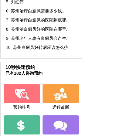
5·
刘红伟
..
6·
苏州治疗白癜风需要多少钱
..
7·
苏州治疗白癜风的医院到底哪
..
8·
苏州治白癜风好的医院在哪里
..
9·
苏州老年人患有白癜风会产生
..
10·
苏州白癜风好转后应该怎么护
..
10秒快速预约
已有182人咨询预约
预约挂号
远程诊断