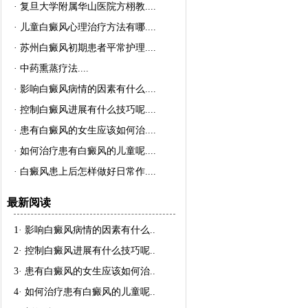
·
复旦大学附属华山医院方栩教..
..
·
儿童白癜风心理治疗方法有哪..
..
·
苏州白癜风初期患者平常护理..
..
·
中药熏蒸疗法..
..
·
影响白癜风病情的因素有什么..
..
·
控制白癜风进展有什么技巧呢..
..
·
患有白癜风的女生应该如何治..
..
·
如何治疗患有白癜风的儿童呢..
..
·
白癜风患上后怎样做好日常作..
..
最新阅读
1·
影响白癜风病情的因素有什么
..
2·
控制白癜风进展有什么技巧呢
..
3·
患有白癜风的女生应该如何治
..
4·
如何治疗患有白癜风的儿童呢
..