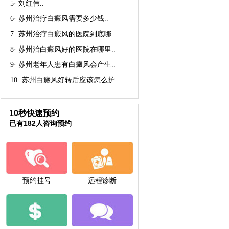
5·
刘红伟
..
6·
苏州治疗白癜风需要多少钱
..
7·
苏州治疗白癜风的医院到底哪
..
8·
苏州治白癜风好的医院在哪里
..
9·
苏州老年人患有白癜风会产生
..
10·
苏州白癜风好转后应该怎么护
..
10秒快速预约
已有182人咨询预约
预约挂号
远程诊断