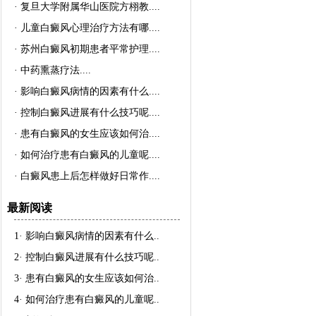
·
复旦大学附属华山医院方栩教..
..
·
儿童白癜风心理治疗方法有哪..
..
·
苏州白癜风初期患者平常护理..
..
·
中药熏蒸疗法..
..
·
影响白癜风病情的因素有什么..
..
·
控制白癜风进展有什么技巧呢..
..
·
患有白癜风的女生应该如何治..
..
·
如何治疗患有白癜风的儿童呢..
..
·
白癜风患上后怎样做好日常作..
..
最新阅读
1·
影响白癜风病情的因素有什么
..
2·
控制白癜风进展有什么技巧呢
..
3·
患有白癜风的女生应该如何治
..
4·
如何治疗患有白癜风的儿童呢
..