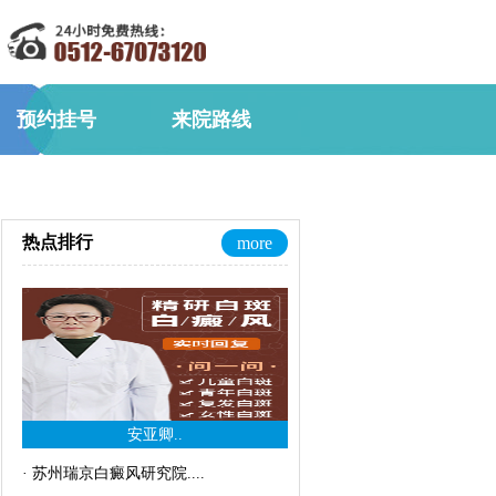
预约挂号
来院路线
热点排行
more
安亚卿..
·
苏州瑞京白癜风研究院..
..