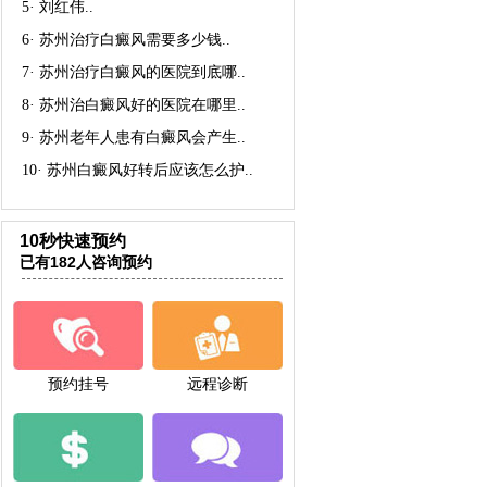
5·
刘红伟
..
6·
苏州治疗白癜风需要多少钱
..
7·
苏州治疗白癜风的医院到底哪
..
8·
苏州治白癜风好的医院在哪里
..
9·
苏州老年人患有白癜风会产生
..
10·
苏州白癜风好转后应该怎么护
..
10秒快速预约
已有182人咨询预约
预约挂号
远程诊断