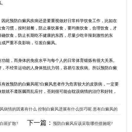
风。
因此预防白癜风疾病还是要重视做好日常科学饮食工作，比如在
饮食习惯，按时就餐，防止暴饮暴食，要均衡饮食，合理饮食，才
准确饮食，防止长期吃不健康的东西，尽量少吃辛辣刺激性的东
造成严重不良影响，引发白癜风。
功能，而身体的免疫水平与每个人的日常体育锻炼有很大关系。
好，不经常运动的人身体抵抗力弱，容易引发疾病。所以预防白癜
效预防的白癜风呢?白癜风患者作为危害较大的皮肤病，一定要
麻烦就不遵医嘱而乱应付，否则很可能会耽误病情的治疗和好转，
风病情的因素有什么
控制白癜风进展有什么技巧呢
患有白癜风的
下一篇：
白斑扩散?
预防白癜风应该采取哪些措施呢?