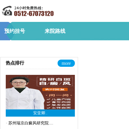
预约挂号
来院路线
热点排行
more
安亚卿..
·
苏州瑞京白癜风研究院..
..