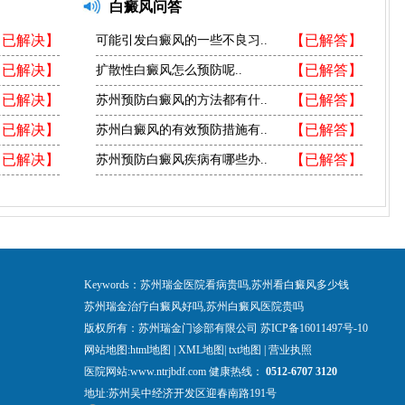
白癜风问答
【已解决】
【已解答】
可能引发白癜风的一些不良习..
【已解决】
【已解答】
扩散性白癜风怎么预防呢..
【已解决】
【已解答】
苏州预防白癜风的方法都有什..
【已解决】
【已解答】
苏州白癜风的有效预防措施有..
【已解决】
【已解答】
苏州预防白癜风疾病有哪些办..
Keywords：苏州瑞金医院看病贵吗,苏州看白癜风多少钱
苏州瑞金治疗白癜风好吗,苏州白癜风医院贵吗
版权所有：苏州瑞金门诊部有限公司
苏ICP备16011497号-10
网站地图:
html地图
|
XML地图
|
txt地图
|
营业执照
医院网站:www.ntrjbdf.com 健康热线：
0512-6707 3120
地址:苏州吴中经济开发区迎春南路191号