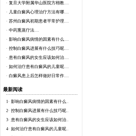
·
复旦大学附属华山医院方栩教..
..
·
儿童白癜风心理治疗方法有哪..
..
·
苏州白癜风初期患者平常护理..
..
·
中药熏蒸疗法..
..
·
影响白癜风病情的因素有什么..
..
·
控制白癜风进展有什么技巧呢..
..
·
患有白癜风的女生应该如何治..
..
·
如何治疗患有白癜风的儿童呢..
..
·
白癜风患上后怎样做好日常作..
..
最新阅读
1·
影响白癜风病情的因素有什么
..
2·
控制白癜风进展有什么技巧呢
..
3·
患有白癜风的女生应该如何治
..
4·
如何治疗患有白癜风的儿童呢
..