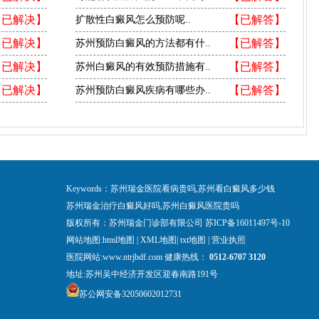
【已解决】
【已解答】
扩散性白癜风怎么预防呢..
【已解决】
【已解答】
苏州预防白癜风的方法都有什..
【已解决】
【已解答】
苏州白癜风的有效预防措施有..
【已解决】
【已解答】
苏州预防白癜风疾病有哪些办..
Keywords：苏州瑞金医院看病贵吗,苏州看白癜风多少钱
苏州瑞金治疗白癜风好吗,苏州白癜风医院贵吗
版权所有：苏州瑞金门诊部有限公司
苏ICP备16011497号-10
网站地图:
html地图
|
XML地图
|
txt地图
|
营业执照
医院网站:www.ntrjbdf.com 健康热线：
0512-6707 3120
地址:苏州吴中经济开发区迎春南路191号
苏公网安备32050602012731