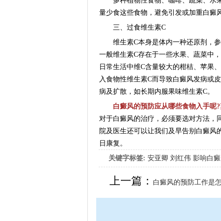
多种植物性食物、咖啡、蔬菜、水果
量少食这些食物，避免引发或加重白癜
三、过食维生素C
维生素C本身是体内一种还原剂，参与
一般维生素C存在于一些水果、蔬菜中
日常生活中维C含量较大的柑桔、苹果
入食物性维生素C而导致白癜风发病或
病及扩散，如长期内服果味维生素C。
白癜风的预防应从哪些食物入手呢?
对于白癜风的治疗，必须要选对方法，
院及医生还可以让我们及早告别白癜风
日康复。
关键字标签:
安亚卿
刘红伟
影响白癜
女生应该如何治疗呢
上一篇：
白癜风的预防工作是