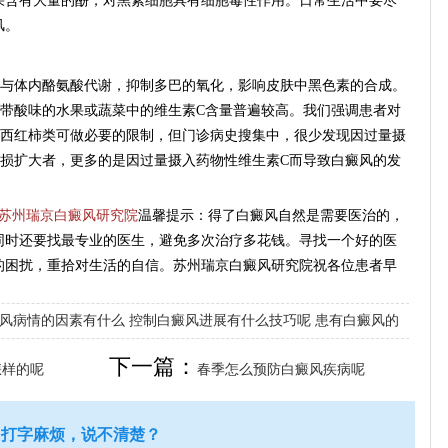
含有大量的酚，对黑素细胞具有细胞毒性作用。日常生活中要尽
风。
体内酪氨酸代谢，抑制多巴的氧化，影响皮肤中黑色素的合成。
，带酸味的水果或蔬菜中的维生素C含量普遍较高。我们强调患者对
、西红柿类可做必要的限制，但门诊病史搜集中，很少发现因过量摄
皮损扩大者，更多的是因过量摄入药物性维生素C而导致白癜风的发
苏州瑞京白癜风研究院
温馨提示：得了白癜风自然是需要医治的，
同时还要找最专业的医生，避免多次治疗多花钱。寻找一个好的医
的困扰，重拾对生活的自信。苏州瑞京白癜风研究院祝各位患者早
风病情的因素有什么
控制白癜风进展有什么技巧呢
患有白癜风的
下一篇：
怎样的呢
春季怎么预防白癜风疾病呢
打字麻烦，说不清楚？