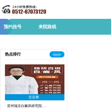
预约挂号
来院路线
热点排行
more
安亚卿..
·
苏州瑞京白癜风研究院..
..