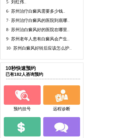
5·
刘红伟
..
6·
苏州治疗白癜风需要多少钱
..
7·
苏州治疗白癜风的医院到底哪
..
8·
苏州治白癜风好的医院在哪里
..
9·
苏州老年人患有白癜风会产生
..
10·
苏州白癜风好转后应该怎么护
..
10秒快速预约
已有182人咨询预约
预约挂号
远程诊断