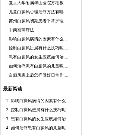
·
复旦大学附属华山医院方栩教..
..
·
儿童白癜风心理治疗方法有哪..
..
·
苏州白癜风初期患者平常护理..
..
·
中药熏蒸疗法..
..
·
影响白癜风病情的因素有什么..
..
·
控制白癜风进展有什么技巧呢..
..
·
患有白癜风的女生应该如何治..
..
·
如何治疗患有白癜风的儿童呢..
..
·
白癜风患上后怎样做好日常作..
..
最新阅读
1·
影响白癜风病情的因素有什么
..
2·
控制白癜风进展有什么技巧呢
..
3·
患有白癜风的女生应该如何治
..
4·
如何治疗患有白癜风的儿童呢
..