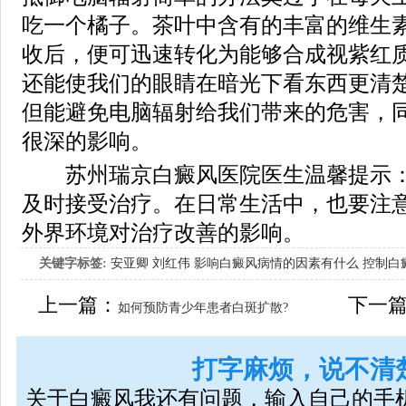
吃一个橘子。茶叶中含有的丰富的维生
收后，便可迅速转化为能够合成视紫红
还能使我们的眼睛在暗光下看东西更清
但能避免电脑辐射给我们带来的危害，
很深的影响。
苏州瑞京白癜风医院医生温馨提示：
及时接受治疗。在日常生活中，也要注
外界环境对治疗改善的影响。
关键字标签:
安亚卿
刘红伟
影响白癜风病情的因素有什么
控制白
女生应该如何治疗呢
上一篇：
下一
如何预防青少年患者白斑扩散?
打字麻烦，说不清
关于白癜风我还有问题，输入自己的手