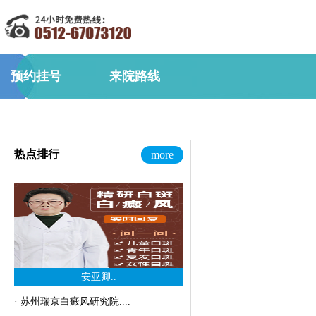
预约挂号
来院路线
热点排行
more
安亚卿..
·
苏州瑞京白癜风研究院..
..