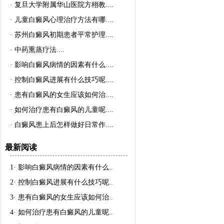
·
复旦大学附属华山医院方栩教..
..
·
儿童白癜风心理治疗方法有哪..
..
·
苏州白癜风初期患者平常护理..
..
·
中药熏蒸疗法..
..
·
影响白癜风病情的因素有什么..
..
·
控制白癜风进展有什么技巧呢..
..
·
患有白癜风的女生应该如何治..
..
·
如何治疗患有白癜风的儿童呢..
..
·
白癜风患上后怎样做好日常作..
..
最新阅读
1·
影响白癜风病情的因素有什么
..
2·
控制白癜风进展有什么技巧呢
..
3·
患有白癜风的女生应该如何治
..
4·
如何治疗患有白癜风的儿童呢
..