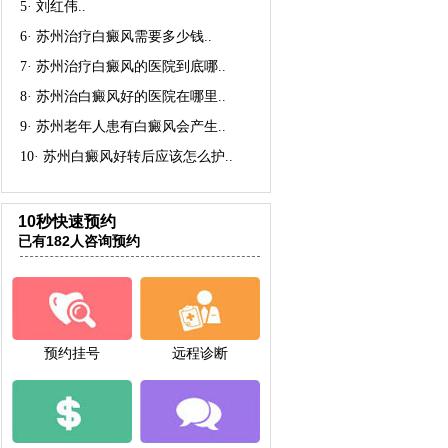
5·
刘红伟
..
6·
苏州治疗白癜风需要多少钱
..
7·
苏州治疗白癜风的医院到底哪
..
8·
苏州治白癜风好的医院在哪里
..
9·
苏州老年人患有白癜风会产生
..
10·
苏州白癜风好转后应该怎么护
..
10秒快速预约
已有182人咨询预约
预约挂号
远程诊断