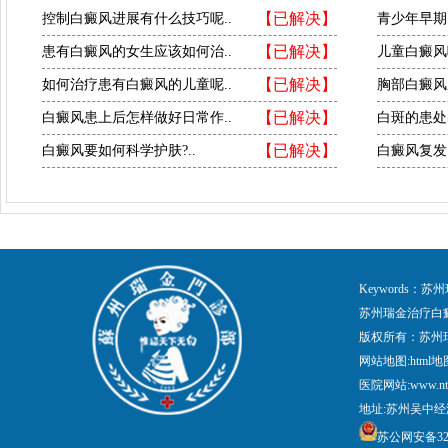
【已解决】
控制白癜风进展有什么技巧呢..
青少年早期
【已解决】
患有白癜风的女生应该如何治..
儿童白癜风
【已解决】
如何治疗患有白癜风的儿童呢..
胸部白癜风
【已解决】
白癜风患上后怎样做好日常作..
白斑的患处
【已解决】
白癜风要如何科学护肤?..
白癜风复发
Keywords
苏州瑞金治疗白
版权所有：苏州
网站地图:
html地
医院网站:www.nt
地址:苏州吴中经
苏公网安备3205