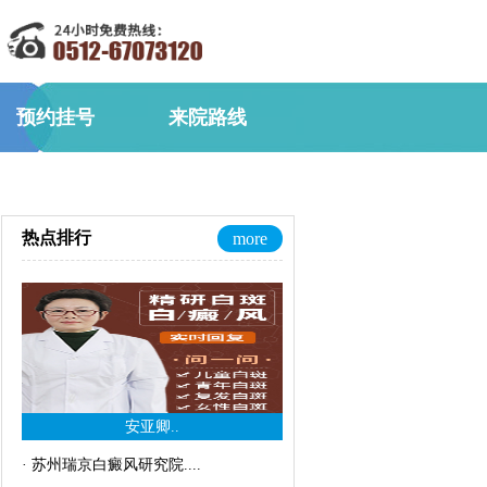
预约挂号
来院路线
热点排行
more
安亚卿..
·
苏州瑞京白癜风研究院..
..