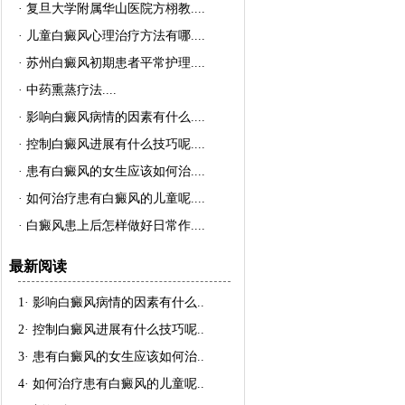
·
复旦大学附属华山医院方栩教..
..
·
儿童白癜风心理治疗方法有哪..
..
·
苏州白癜风初期患者平常护理..
..
·
中药熏蒸疗法..
..
·
影响白癜风病情的因素有什么..
..
·
控制白癜风进展有什么技巧呢..
..
·
患有白癜风的女生应该如何治..
..
·
如何治疗患有白癜风的儿童呢..
..
·
白癜风患上后怎样做好日常作..
..
最新阅读
1·
影响白癜风病情的因素有什么
..
2·
控制白癜风进展有什么技巧呢
..
3·
患有白癜风的女生应该如何治
..
4·
如何治疗患有白癜风的儿童呢
..