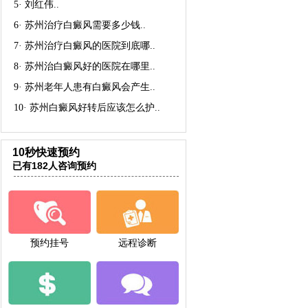
5·
刘红伟
..
6·
苏州治疗白癜风需要多少钱
..
7·
苏州治疗白癜风的医院到底哪
..
8·
苏州治白癜风好的医院在哪里
..
9·
苏州老年人患有白癜风会产生
..
10·
苏州白癜风好转后应该怎么护
..
10秒快速预约
已有182人咨询预约
预约挂号
远程诊断