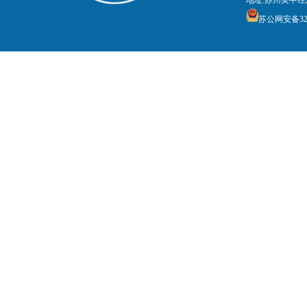
地址:苏州吴中经
苏公网安备3205