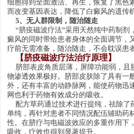
细胞得到全面激活、再生，恢复了黑色
而改变基因表达，降低了白癜风的遗传
5、无人群限制，随治随走
“脐疫磁波疗法”采用天然纯中药制剂
癜风的同时带给患者身体的全面调节，
疗前无需准备，随治随走，不会耽误患者
【脐疫磁波疗法治疗原理】
脐部表皮角质层薄，屏障功能弱，且
物渗透效果极好。脐部皮肤除了具有一
外，还有丰富的动静脉网，能使药物迅
网也利于药物有效成分的吸收。
配方草药通过技术进行提纯，祛除了
单纯，再针对患者不同情况配伍辅助药
性。在脐疗与电磁波效应的多重作用下
吸收，疗效也得到显著提升。