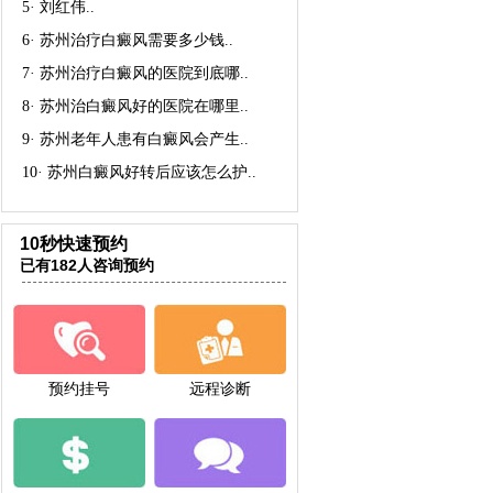
5·
刘红伟
..
6·
苏州治疗白癜风需要多少钱
..
7·
苏州治疗白癜风的医院到底哪
..
8·
苏州治白癜风好的医院在哪里
..
9·
苏州老年人患有白癜风会产生
..
10·
苏州白癜风好转后应该怎么护
..
10秒快速预约
已有182人咨询预约
预约挂号
远程诊断