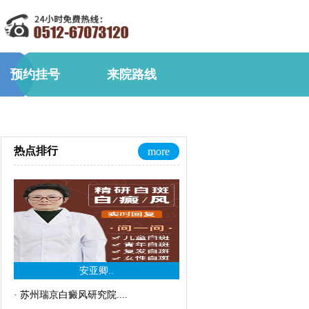
预约挂号
来院路线
热点排行
more
安亚卿..
·
苏州瑞京白癜风研究院..
..