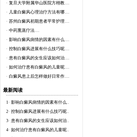
·
复旦大学附属华山医院方栩教..
..
·
儿童白癜风心理治疗方法有哪..
..
·
苏州白癜风初期患者平常护理..
..
·
中药熏蒸疗法..
..
·
影响白癜风病情的因素有什么..
..
·
控制白癜风进展有什么技巧呢..
..
·
患有白癜风的女生应该如何治..
..
·
如何治疗患有白癜风的儿童呢..
..
·
白癜风患上后怎样做好日常作..
..
最新阅读
1·
影响白癜风病情的因素有什么
..
2·
控制白癜风进展有什么技巧呢
..
3·
患有白癜风的女生应该如何治
..
4·
如何治疗患有白癜风的儿童呢
..