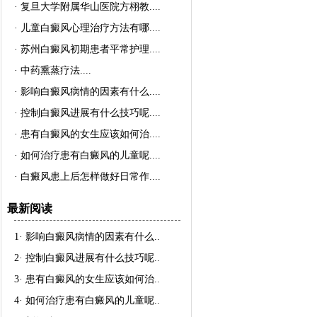
·
复旦大学附属华山医院方栩教..
..
·
儿童白癜风心理治疗方法有哪..
..
·
苏州白癜风初期患者平常护理..
..
·
中药熏蒸疗法..
..
·
影响白癜风病情的因素有什么..
..
·
控制白癜风进展有什么技巧呢..
..
·
患有白癜风的女生应该如何治..
..
·
如何治疗患有白癜风的儿童呢..
..
·
白癜风患上后怎样做好日常作..
..
最新阅读
1·
影响白癜风病情的因素有什么
..
2·
控制白癜风进展有什么技巧呢
..
3·
患有白癜风的女生应该如何治
..
4·
如何治疗患有白癜风的儿童呢
..