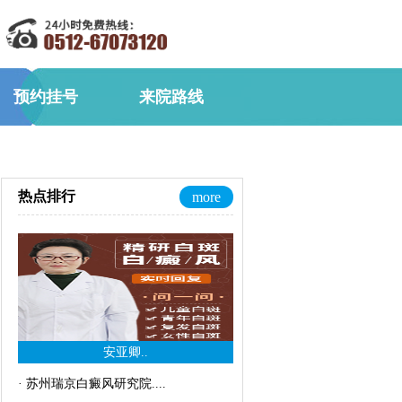
预约挂号
来院路线
热点排行
more
安亚卿..
·
苏州瑞京白癜风研究院..
..