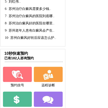
5·
刘红伟
..
6·
苏州治疗白癜风需要多少钱
..
7·
苏州治疗白癜风的医院到底哪
..
8·
苏州治白癜风好的医院在哪里
..
9·
苏州老年人患有白癜风会产生
..
10·
苏州白癜风好转后应该怎么护
..
10秒快速预约
已有182人咨询预约
预约挂号
远程诊断