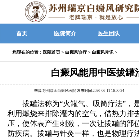
首页
医院简介
医生团队
您现在的位置：
医院首页
>
白癜风诊疗
>
白癜风常识
>
白癜风能用中医拔罐
来源:
苏州瑞金白癜风医院
发布时间:2020-06-11 16:00:24
拔罐法称为“火罐气、吸筒疗法”，是
利用燃烧来排除灌内的空气，借热力排
压，使体表产生刺激，一次让拔罐的部
防疾病。拔罐与针灸一样，也是物理疗