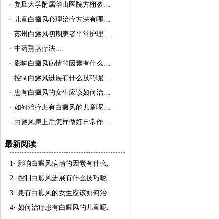
·
复旦大学附属华山医院方栩教..
..
·
儿童白癜风心理治疗方法有哪..
..
·
苏州白癜风初期患者平常护理..
..
·
中药熏蒸疗法..
..
·
影响白癜风病情的因素有什么..
..
·
控制白癜风进展有什么技巧呢..
..
·
患有白癜风的女生应该如何治..
..
·
如何治疗患有白癜风的儿童呢..
..
·
白癜风患上后怎样做好日常作..
..
最新阅读
1·
影响白癜风病情的因素有什么
..
2·
控制白癜风进展有什么技巧呢
..
3·
患有白癜风的女生应该如何治
..
4·
如何治疗患有白癜风的儿童呢
..