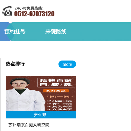
预约挂号
来院路线
热点排行
more
安亚卿..
·
苏州瑞京白癜风研究院..
..