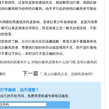
属于获得性、泛发性皮肤色素脱失症，易诊断而治疗难。病因比较
发的白癜风称为创伤性白癜风。由手术引起的创伤白癜风有可能会
为局限的黑素脱失性皮肤病。患者以青少年发病较多。皮损为境界
一般可以累及身体任何部位，而且病发之后一般无自觉症状，不影
面的危害。
型有所了解。
苏州白癜风医院
温馨提醒：希望大家不要戴着有色
见白癜风患者，尊重他们较好的办法就是视而不见，而不是盯着他
家不要过于担心，及时治疗才是正确的办法。
风病情的因素有什么
控制白癜风进展有什么技巧呢
患有白癜风的
下一篇：
哪些
患上白癜风之后，还能吃甜食吗?
打字麻烦，说不清楚？
入自己的手机号码，免费享受权威专家电话服务。