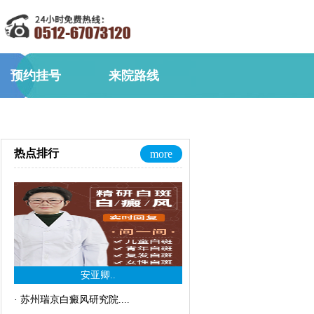
预约挂号
来院路线
热点排行
more
安亚卿..
·
苏州瑞京白癜风研究院..
..