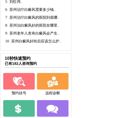
5·
刘红伟
..
6·
苏州治疗白癜风需要多少钱
..
7·
苏州治疗白癜风的医院到底哪
..
8·
苏州治白癜风好的医院在哪里
..
9·
苏州老年人患有白癜风会产生
..
10·
苏州白癜风好转后应该怎么护
..
10秒快速预约
已有182人咨询预约
预约挂号
远程诊断