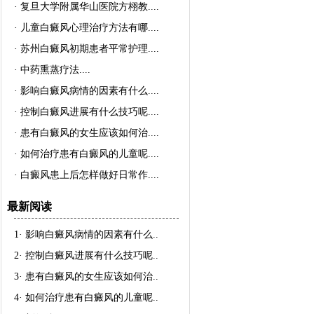
·
复旦大学附属华山医院方栩教..
..
·
儿童白癜风心理治疗方法有哪..
..
·
苏州白癜风初期患者平常护理..
..
·
中药熏蒸疗法..
..
·
影响白癜风病情的因素有什么..
..
·
控制白癜风进展有什么技巧呢..
..
·
患有白癜风的女生应该如何治..
..
·
如何治疗患有白癜风的儿童呢..
..
·
白癜风患上后怎样做好日常作..
..
最新阅读
1·
影响白癜风病情的因素有什么
..
2·
控制白癜风进展有什么技巧呢
..
3·
患有白癜风的女生应该如何治
..
4·
如何治疗患有白癜风的儿童呢
..