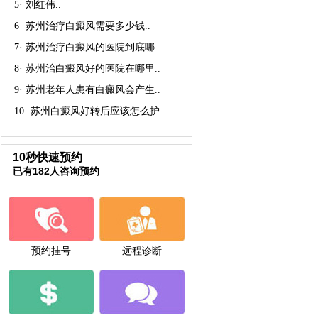
5·
刘红伟
..
6·
苏州治疗白癜风需要多少钱
..
7·
苏州治疗白癜风的医院到底哪
..
8·
苏州治白癜风好的医院在哪里
..
9·
苏州老年人患有白癜风会产生
..
10·
苏州白癜风好转后应该怎么护
..
10秒快速预约
已有182人咨询预约
预约挂号
远程诊断