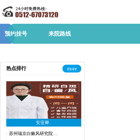
预约挂号
来院路线
热点排行
more
安亚卿..
·
苏州瑞京白癜风研究院..
..