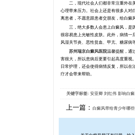
二，现代社会人们都非常注重外在美
心理带来压力。社会上还是有很多人对
离患者，不愿意跟患者交朋友，给白癜
三，绝大多数人会患上白癜风，是因
很容易患上光敏性皮肤。此外，病情一
风湿关节炎、恶性贫血、甲亢、糖尿病
苏州瑞京白癜风医院
温馨提醒，通
害很大，所以患病后更要引起高度重视
日常护理，还会使得病情反复，所以在
疗才会带来帮助。
关键字标签:
安亚卿
刘红伟
影响白癜
女生应该如何治疗呢
上一篇：
白癜风带给青少年哪些