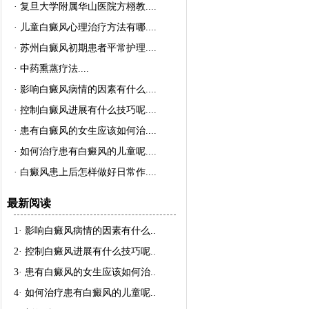
·
复旦大学附属华山医院方栩教..
..
·
儿童白癜风心理治疗方法有哪..
..
·
苏州白癜风初期患者平常护理..
..
·
中药熏蒸疗法..
..
·
影响白癜风病情的因素有什么..
..
·
控制白癜风进展有什么技巧呢..
..
·
患有白癜风的女生应该如何治..
..
·
如何治疗患有白癜风的儿童呢..
..
·
白癜风患上后怎样做好日常作..
..
最新阅读
1·
影响白癜风病情的因素有什么
..
2·
控制白癜风进展有什么技巧呢
..
3·
患有白癜风的女生应该如何治
..
4·
如何治疗患有白癜风的儿童呢
..