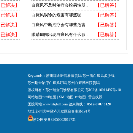
【已解决】
【已解答】
白癜风不及时治疗会给男性朋..
【已解决】
【已解答】
白癜风误诊的危害有哪些呢..
【已解决】
【已解答】
白癜风中断治疗会有哪些危害..
【已解决】
【已解答】
眼睛周围出现白癜风有什么影..
Keywords：苏州瑞金医院看病贵吗,苏州看白癜风多少钱
苏州瑞金治疗白癜风好吗,苏州白癜风医院贵吗
版权所有：苏州瑞金门诊部有限公司
苏ICP备16011497号-10
网站地图:
html地图
|
XML地图
|
txt地图
|
营业执照
医院网站:www.ntrjbdf.com 健康热线：
0512-6707 3120
地址:苏州吴中经济开发区迎春南路191号
苏公网安备32050602012731