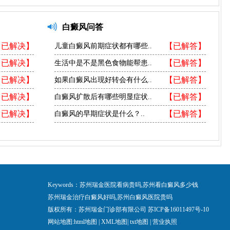
白癜风问答
【已解决】
【已解答】
儿童白癜风前期症状都有哪些..
【已解决】
【已解答】
生活中是不是黑色食物能帮患..
【已解决】
【已解答】
如果白癜风出现好转会有什么..
【已解决】
【已解答】
白癜风扩散后有哪些明显症状..
【已解决】
【已解答】
白癜风的早期症状是什么？..
Keywords：苏州瑞金医院看病贵吗,苏州看白癜风多少钱
苏州瑞金治疗白癜风好吗,苏州白癜风医院贵吗
版权所有：苏州瑞金门诊部有限公司
苏ICP备16011497号-10
网站地图:
html地图
|
XML地图
|
txt地图
|
营业执照