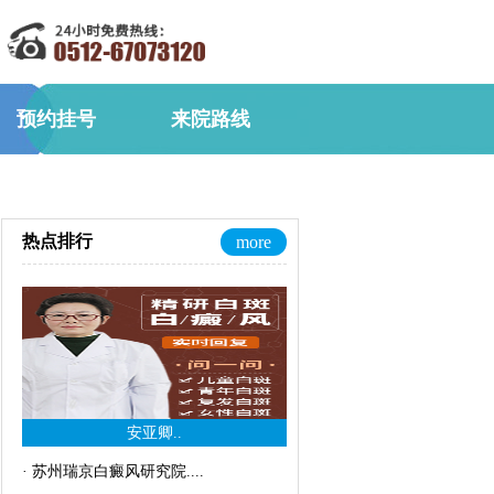
预约挂号
来院路线
热点排行
more
安亚卿..
·
苏州瑞京白癜风研究院..
..