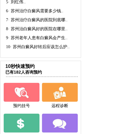
5·
刘红伟
..
6·
苏州治疗白癜风需要多少钱
..
7·
苏州治疗白癜风的医院到底哪
..
8·
苏州治白癜风好的医院在哪里
..
9·
苏州老年人患有白癜风会产生
..
10·
苏州白癜风好转后应该怎么护
..
10秒快速预约
已有182人咨询预约
预约挂号
远程诊断