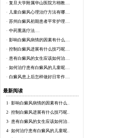
·
复旦大学附属华山医院方栩教..
..
·
儿童白癜风心理治疗方法有哪..
..
·
苏州白癜风初期患者平常护理..
..
·
中药熏蒸疗法..
..
·
影响白癜风病情的因素有什么..
..
·
控制白癜风进展有什么技巧呢..
..
·
患有白癜风的女生应该如何治..
..
·
如何治疗患有白癜风的儿童呢..
..
·
白癜风患上后怎样做好日常作..
..
最新阅读
1·
影响白癜风病情的因素有什么
..
2·
控制白癜风进展有什么技巧呢
..
3·
患有白癜风的女生应该如何治
..
4·
如何治疗患有白癜风的儿童呢
..