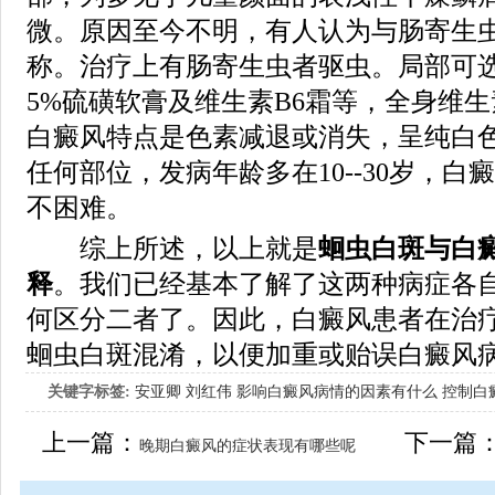
微。原因至今不明，有人认为与肠寄生
称。治疗上有肠寄生虫者驱虫。局部可选
5%硫磺软膏及维生素B6霜等，全身维生
白癜风特点是色素减退或消失，呈纯白
任何部位，发病年龄多在10--30岁，
不困难。
综上所述，以上就是
蛔虫白斑与白
释
。我们已经基本了解了这两种病症各
何区分二者了。因此，白癜风患者在治
蛔虫白斑混淆，以便加重或贻误白癜风
关键字标签:
安亚卿
刘红伟
影响白癜风病情的因素有什么
控制白
女生应该如何治疗呢
上一篇：
下一篇
晚期白癜风的症状表现有哪些呢