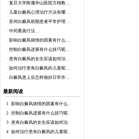
·
复旦大学附属华山医院方栩教..
..
·
儿童白癜风心理治疗方法有哪..
..
·
苏州白癜风初期患者平常护理..
..
·
中药熏蒸疗法..
..
·
影响白癜风病情的因素有什么..
..
·
控制白癜风进展有什么技巧呢..
..
·
患有白癜风的女生应该如何治..
..
·
如何治疗患有白癜风的儿童呢..
..
·
白癜风患上后怎样做好日常作..
..
最新阅读
1·
影响白癜风病情的因素有什么
..
2·
控制白癜风进展有什么技巧呢
..
3·
患有白癜风的女生应该如何治
..
4·
如何治疗患有白癜风的儿童呢
..