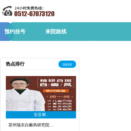
预约挂号
来院路线
热点排行
more
安亚卿..
·
苏州瑞京白癜风研究院..
..