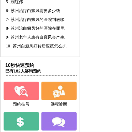
5·
刘红伟
..
6·
苏州治疗白癜风需要多少钱
..
7·
苏州治疗白癜风的医院到底哪
..
8·
苏州治白癜风好的医院在哪里
..
9·
苏州老年人患有白癜风会产生
..
10·
苏州白癜风好转后应该怎么护
..
10秒快速预约
已有182人咨询预约
预约挂号
远程诊断