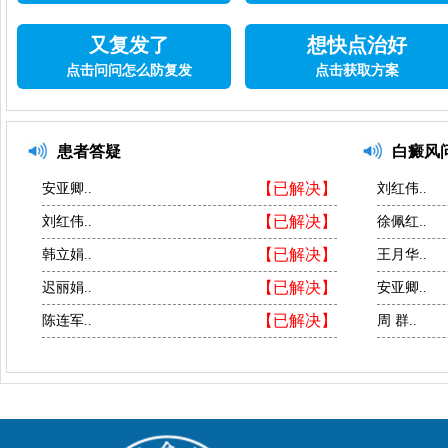
又复发了
想快点治好
点击问问怎么防复发
点击获取方案
患者答疑
白癜风
【已解决】
安亚卿..
刘红伟..
【已解决】
刘红伟..
徐佩红..
【已解决】
韩立娟..
王月华..
【已解决】
迟丽娟..
安亚卿..
【已解决】
陈连军..
周 群..