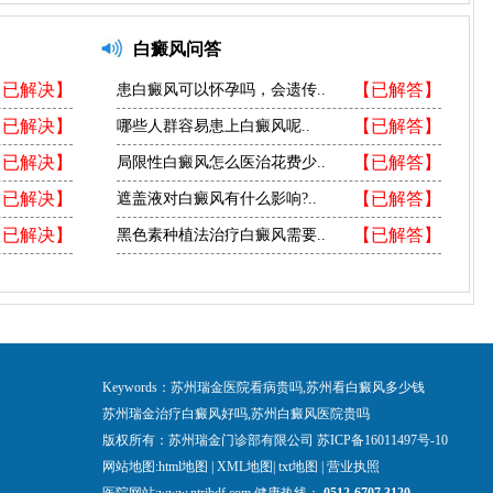
白癜风问答
【已解决】
【已解答】
患白癜风可以怀孕吗，会遗传..
【已解决】
【已解答】
哪些人群容易患上白癜风呢..
【已解决】
【已解答】
局限性白癜风怎么医治花费少..
【已解决】
【已解答】
遮盖液对白癜风有什么影响?..
【已解决】
【已解答】
黑色素种植法治疗白癜风需要..
Keywords：苏州瑞金医院看病贵吗,苏州看白癜风多少钱
苏州瑞金治疗白癜风好吗,苏州白癜风医院贵吗
版权所有：苏州瑞金门诊部有限公司
苏ICP备16011497号-10
网站地图:
html地图
|
XML地图
|
txt地图
|
营业执照