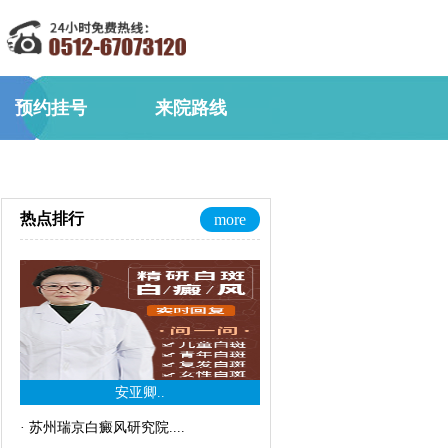
预约挂号
来院路线
热点排行
more
安亚卿..
·
苏州瑞京白癜风研究院..
..