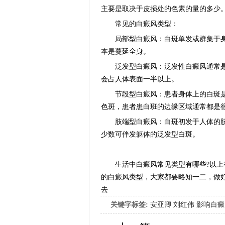
主要是取决于皮损处的色素的量的多少
常见的白癜风类型：
局部型白癜风：白斑单发或群集于身
本是蔓延全身。
泛发型白癜风：泛发性白癜风通常是
会占人体表面一半以上。
节段型白癜风：患者身体上的白斑是
色斑，患者患白班的边缘区域通常都是
肢端型白癜风：白斑初发于人体的肢
少数可伴发躯体的泛发型白斑。
生活中白癜风常见类型有哪些?以上有
的白癜风类型，大家都要略知一二，做
去
关键字标签:
安亚卿
刘红伟
影响白癜
女生应该如何治疗呢