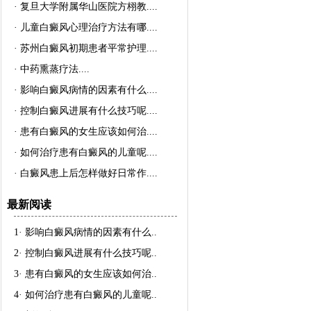
·
复旦大学附属华山医院方栩教..
..
·
儿童白癜风心理治疗方法有哪..
..
·
苏州白癜风初期患者平常护理..
..
·
中药熏蒸疗法..
..
·
影响白癜风病情的因素有什么..
..
·
控制白癜风进展有什么技巧呢..
..
·
患有白癜风的女生应该如何治..
..
·
如何治疗患有白癜风的儿童呢..
..
·
白癜风患上后怎样做好日常作..
..
最新阅读
1·
影响白癜风病情的因素有什么
..
2·
控制白癜风进展有什么技巧呢
..
3·
患有白癜风的女生应该如何治
..
4·
如何治疗患有白癜风的儿童呢
..