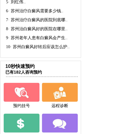
5·
刘红伟
..
6·
苏州治疗白癜风需要多少钱
..
7·
苏州治疗白癜风的医院到底哪
..
8·
苏州治白癜风好的医院在哪里
..
9·
苏州老年人患有白癜风会产生
..
10·
苏州白癜风好转后应该怎么护
..
10秒快速预约
已有182人咨询预约
预约挂号
远程诊断