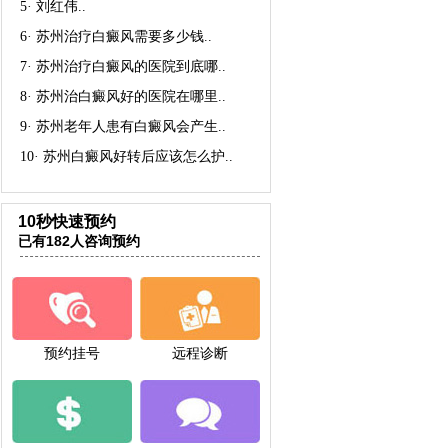
5·
刘红伟
..
6·
苏州治疗白癜风需要多少钱
..
7·
苏州治疗白癜风的医院到底哪
..
8·
苏州治白癜风好的医院在哪里
..
9·
苏州老年人患有白癜风会产生
..
10·
苏州白癜风好转后应该怎么护
..
10秒快速预约
已有182人咨询预约
预约挂号
远程诊断