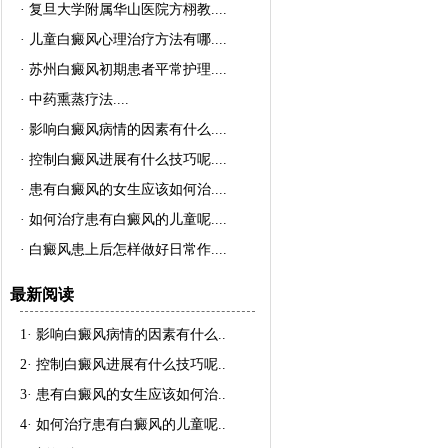
·
复旦大学附属华山医院方栩教..
..
·
儿童白癜风心理治疗方法有哪..
..
·
苏州白癜风初期患者平常护理..
..
·
中药熏蒸疗法..
..
·
影响白癜风病情的因素有什么..
..
·
控制白癜风进展有什么技巧呢..
..
·
患有白癜风的女生应该如何治..
..
·
如何治疗患有白癜风的儿童呢..
..
·
白癜风患上后怎样做好日常作..
..
最新阅读
1·
影响白癜风病情的因素有什么
..
2·
控制白癜风进展有什么技巧呢
..
3·
患有白癜风的女生应该如何治
..
4·
如何治疗患有白癜风的儿童呢
..