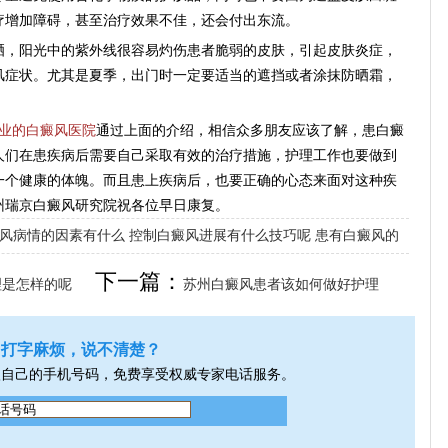
疗增加障碍，甚至治疗效果不佳，还会付出东流。
，阳光中的紫外线很容易灼伤患者脆弱的皮肤，引起皮肤炎症，
风症状。尤其是夏季，出门时一定要适当的遮挡或者涂抹防晒霜，
业的白癜风医院
通过上面的介绍，相信众多朋友应该了解，患白癜
人们在患疾病后需要自己采取有效的治疗措施，护理工作也要做到
一个健康的体魄。而且患上疾病后，也要正确的心态来面对这种疾
州瑞京白癜风研究院祝各位早日康复。
风病情的因素有什么
控制白癜风进展有什么技巧呢
患有白癜风的
下一篇：
理是怎样的呢
苏州白癜风患者该如何做好护理
打字麻烦，说不清楚？
入自己的手机号码，免费享受权威专家电话服务。