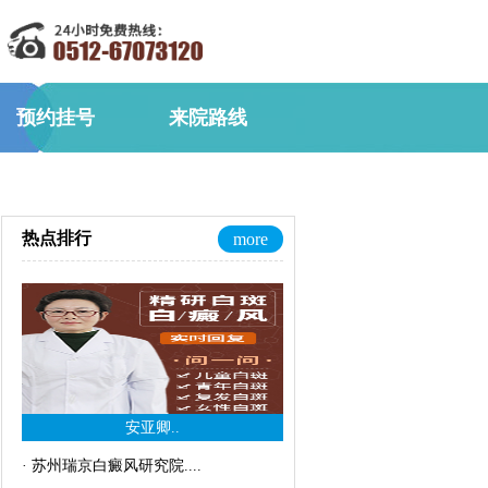
预约挂号
来院路线
热点排行
more
安亚卿..
·
苏州瑞京白癜风研究院..
..