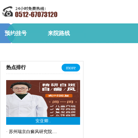
预约挂号
来院路线
热点排行
more
安亚卿..
·
苏州瑞京白癜风研究院..
..