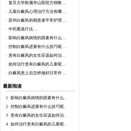
·
复旦大学附属华山医院方栩教..
..
·
儿童白癜风心理治疗方法有哪..
..
·
苏州白癜风初期患者平常护理..
..
·
中药熏蒸疗法..
..
·
影响白癜风病情的因素有什么..
..
·
控制白癜风进展有什么技巧呢..
..
·
患有白癜风的女生应该如何治..
..
·
如何治疗患有白癜风的儿童呢..
..
·
白癜风患上后怎样做好日常作..
..
最新阅读
1·
影响白癜风病情的因素有什么
..
2·
控制白癜风进展有什么技巧呢
..
3·
患有白癜风的女生应该如何治
..
4·
如何治疗患有白癜风的儿童呢
..