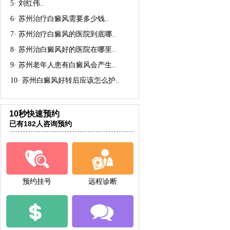
5·
刘红伟
..
6·
苏州治疗白癜风需要多少钱
..
7·
苏州治疗白癜风的医院到底哪
..
8·
苏州治白癜风好的医院在哪里
..
9·
苏州老年人患有白癜风会产生
..
10·
苏州白癜风好转后应该怎么护
..
10秒快速预约
已有182人咨询预约
预约挂号
远程诊断