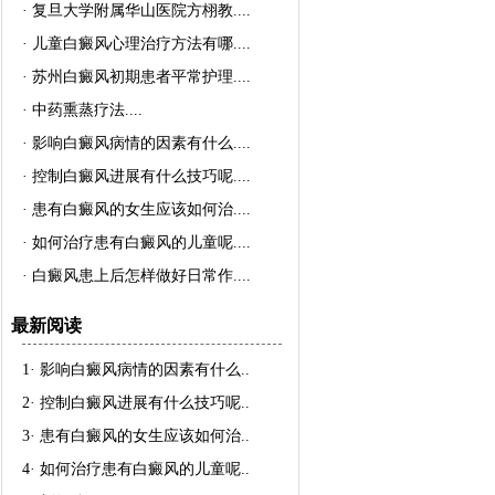
·
复旦大学附属华山医院方栩教..
..
·
儿童白癜风心理治疗方法有哪..
..
·
苏州白癜风初期患者平常护理..
..
·
中药熏蒸疗法..
..
·
影响白癜风病情的因素有什么..
..
·
控制白癜风进展有什么技巧呢..
..
·
患有白癜风的女生应该如何治..
..
·
如何治疗患有白癜风的儿童呢..
..
·
白癜风患上后怎样做好日常作..
..
最新阅读
1·
影响白癜风病情的因素有什么
..
2·
控制白癜风进展有什么技巧呢
..
3·
患有白癜风的女生应该如何治
..
4·
如何治疗患有白癜风的儿童呢
..