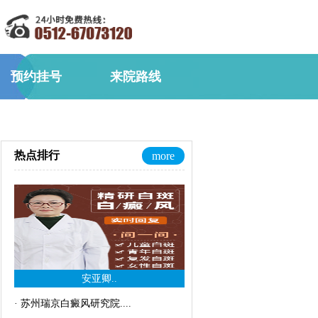
预约挂号
来院路线
热点排行
more
安亚卿..
·
苏州瑞京白癜风研究院..
..