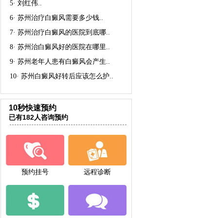
5·
刘红伟
..
6·
苏州治疗白癜风需要多少钱
..
7·
苏州治疗白癜风的医院到底哪
..
8·
苏州治白癜风好的医院在哪里
..
9·
苏州老年人患有白癜风会产生
..
10·
苏州白癜风好转后应该怎么护
..
10秒快速预约
已有182人咨询预约
预约挂号
远程诊断