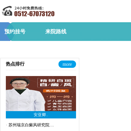
预约挂号
来院路线
热点排行
more
安亚卿..
·
苏州瑞京白癜风研究院..
..