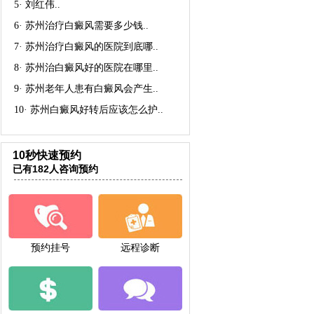
5·
刘红伟
..
6·
苏州治疗白癜风需要多少钱
..
7·
苏州治疗白癜风的医院到底哪
..
8·
苏州治白癜风好的医院在哪里
..
9·
苏州老年人患有白癜风会产生
..
10·
苏州白癜风好转后应该怎么护
..
10秒快速预约
已有182人咨询预约
预约挂号
远程诊断