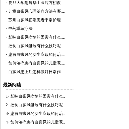
·
复旦大学附属华山医院方栩教..
..
·
儿童白癜风心理治疗方法有哪..
..
·
苏州白癜风初期患者平常护理..
..
·
中药熏蒸疗法..
..
·
影响白癜风病情的因素有什么..
..
·
控制白癜风进展有什么技巧呢..
..
·
患有白癜风的女生应该如何治..
..
·
如何治疗患有白癜风的儿童呢..
..
·
白癜风患上后怎样做好日常作..
..
最新阅读
1·
影响白癜风病情的因素有什么
..
2·
控制白癜风进展有什么技巧呢
..
3·
患有白癜风的女生应该如何治
..
4·
如何治疗患有白癜风的儿童呢
..