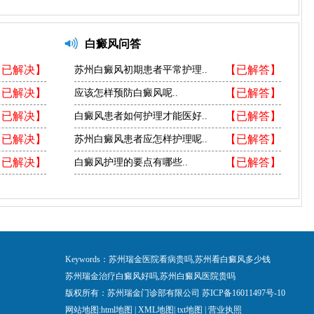
白癜风问答
【已解决】
【已解答】
苏州白癜风初期患者平常护理..
【已解决】
【已解答】
应该怎样预防白癜风呢..
【已解决】
【已解答】
白癜风患者如何护理才能医好..
【已解决】
【已解答】
苏州白癜风患者应怎样护理呢..
【已解决】
【已解答】
白癜风护理的要点有哪些..
Keywords：苏州瑞金医院看病贵吗,苏州看白癜风多少钱
苏州瑞金治疗白癜风好吗,苏州白癜风医院贵吗
版权所有：苏州瑞金门诊部有限公司
苏ICP备16011497号-10
网站地图:
html地图
|
XML地图
|
txt地图
|
营业执照