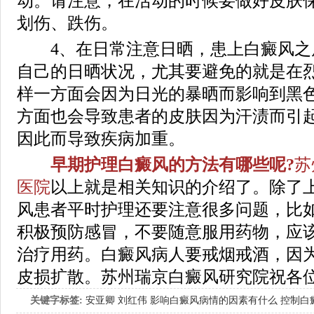
动。请注意，在活动的时候要做好皮肤
划伤、跌伤。
4、在日常注意日晒，患上白癜风之
自己的日晒状况，尤其要避免的就是在
样一方面会因为日光的暴晒而影响到黑
方面也会导致患者的皮肤因为汗渍而引
因此而导致疾病加重。
早期护理白癜风的方法有哪些呢?
苏
医院
以上就是相关知识的介绍了。除了
风患者平时护理还要注意很多问题，比
积极预防感冒，不要随意服用药物，应
治疗用药。白癜风病人要戒烟戒酒，因
皮损扩散。苏州瑞京白癜风研究院祝各
关键字标签:
安亚卿
刘红伟
影响白癜风病情的因素有什么
控制白