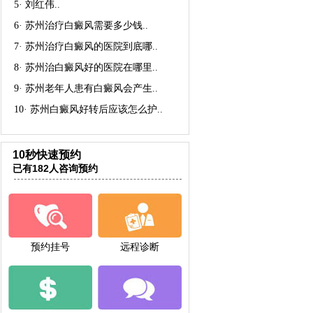
5·
刘红伟
..
6·
苏州治疗白癜风需要多少钱
..
7·
苏州治疗白癜风的医院到底哪
..
8·
苏州治白癜风好的医院在哪里
..
9·
苏州老年人患有白癜风会产生
..
10·
苏州白癜风好转后应该怎么护
..
10秒快速预约
已有182人咨询预约
预约挂号
远程诊断