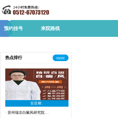
预约挂号
来院路线
热点排行
more
安亚卿..
·
苏州瑞京白癜风研究院..
..