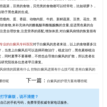
蔬菜，豆类的食物，贝壳类的食物都可以经常吃，比如胡萝卜，
有助于黑色素的生成。
瘦肉、蛋、香菇、动物内脏、牛奶、新鲜蔬菜、豆类、花生、黑
的食物,来补充体内的酪氨酸和酪氨酸酶的含量,促进黑色素的合
注意合理饮食,注意营养的搭配,增加体质,对白癜风病情的恢复很有
专业的白癜风专科医院
对于白癜风的患者来说，以上的食物要多注
疗，当患上白癜风后可以选择药物治疗，植皮治疗，黑色素移植治
定，同时夏季不要暴晒，不然也会导致白癜风的扩散，所以患者在
风研究院祝各位患者早日康复。
风病情的因素有什么
控制白癜风进展有什么技巧呢
患有白癜风的
下一篇：
哪些呢
白癜风的护理方案有哪些呢
打字麻烦，说不清楚？
入自己的手机号码，免费享受权威专家电话服务。