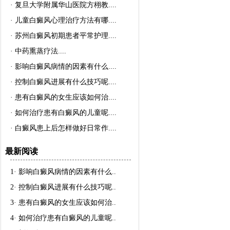
·
复旦大学附属华山医院方栩教..
..
·
儿童白癜风心理治疗方法有哪..
..
·
苏州白癜风初期患者平常护理..
..
·
中药熏蒸疗法..
..
·
影响白癜风病情的因素有什么..
..
·
控制白癜风进展有什么技巧呢..
..
·
患有白癜风的女生应该如何治..
..
·
如何治疗患有白癜风的儿童呢..
..
·
白癜风患上后怎样做好日常作..
..
最新阅读
1·
影响白癜风病情的因素有什么
..
2·
控制白癜风进展有什么技巧呢
..
3·
患有白癜风的女生应该如何治
..
4·
如何治疗患有白癜风的儿童呢
..