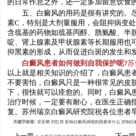
的日常作息之外，还一定多加留意饮食
五、白癜风的用药是很有讲究的。尽
素C，特别是大剂量服用，会阻抑病变
含巯基的药物如巯基丙醇、胱氨酸、半
啶、肾上腺素及甲状腺素等长期服用也
抑黑素的形成，从而促进白斑的发生和
白癜风患者如何做到自我保护呢?
苏
以上就是相关知识的介绍了，白癜风患
不要害怕，白癜风只是一种很常见的皮
下，很快就可以痊愈的。同时，白癜风
治疗时候，一定要有耐心，在医生正确
复。苏州瑞京白癜风研究院祝各位患者
关键字标签:
安亚卿
刘红伟
影响白癜风病情的因素有什么
控制白
女生应该如何治疗呢
上一篇：
下一篇