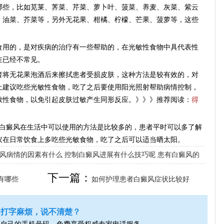
些，比如苋莱、荠菜、芹菜、萝卜叶、菠菜、养麦、灰菜、紫云
、油菜、芥菜等，另外无花果、柑橘、柠檬、芒果、菠萝等，这些
用的，是对疾病的治疗有一些帮助的，在光敏性食物中具代表性
在已经不常见。
将无花果泡酒后来擦拭患者受损皮肤，这种方法是较有效的，对
上建议吃些光敏性食物，吃了之后要使用阳光照射帮助病情控制，
敏性食物，以免引起皮肤过敏产生同形反应。》》》推荐阅读：
得
白癜风在生活中可以使用的方法是比较多的，患者平时可以多了解
议在日常饮食上多吃些光敏食物，吃了之后可以适当晒太阳。
风病情的因素有什么
控制白癜风进展有什么技巧呢
患有白癜风的
下一篇：
有哪些
如何护理患者白癜风症状比较好
打字麻烦，说不清楚？