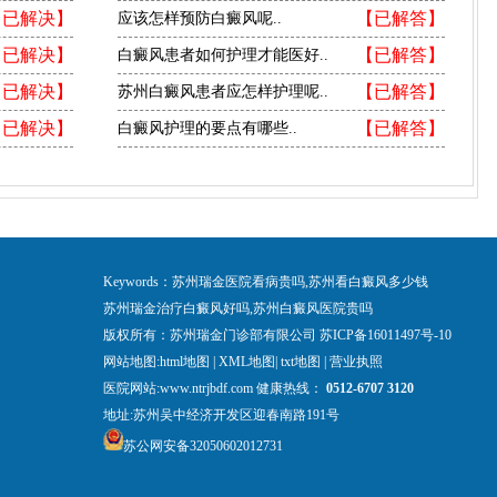
【已解决】
【已解答】
应该怎样预防白癜风呢..
【已解决】
【已解答】
白癜风患者如何护理才能医好..
【已解决】
【已解答】
苏州白癜风患者应怎样护理呢..
【已解决】
【已解答】
白癜风护理的要点有哪些..
Keywords：苏州瑞金医院看病贵吗,苏州看白癜风多少钱
苏州瑞金治疗白癜风好吗,苏州白癜风医院贵吗
版权所有：苏州瑞金门诊部有限公司
苏ICP备16011497号-10
网站地图:
html地图
|
XML地图
|
txt地图
|
营业执照
医院网站:www.ntrjbdf.com 健康热线：
0512-6707 3120
地址:苏州吴中经济开发区迎春南路191号
苏公网安备32050602012731