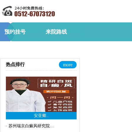
预约挂号
来院路线
热点排行
more
安亚卿..
·
苏州瑞京白癜风研究院..
..