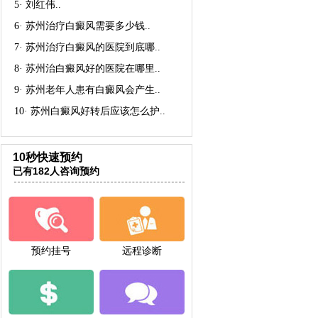
5·
刘红伟
..
6·
苏州治疗白癜风需要多少钱
..
7·
苏州治疗白癜风的医院到底哪
..
8·
苏州治白癜风好的医院在哪里
..
9·
苏州老年人患有白癜风会产生
..
10·
苏州白癜风好转后应该怎么护
..
10秒快速预约
已有182人咨询预约
预约挂号
远程诊断