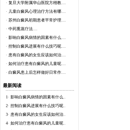
·
复旦大学附属华山医院方栩教..
..
·
儿童白癜风心理治疗方法有哪..
..
·
苏州白癜风初期患者平常护理..
..
·
中药熏蒸疗法..
..
·
影响白癜风病情的因素有什么..
..
·
控制白癜风进展有什么技巧呢..
..
·
患有白癜风的女生应该如何治..
..
·
如何治疗患有白癜风的儿童呢..
..
·
白癜风患上后怎样做好日常作..
..
最新阅读
1·
影响白癜风病情的因素有什么
..
2·
控制白癜风进展有什么技巧呢
..
3·
患有白癜风的女生应该如何治
..
4·
如何治疗患有白癜风的儿童呢
..