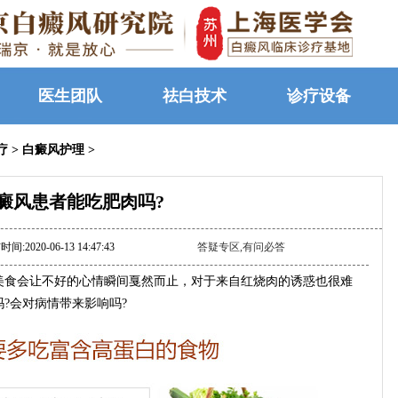
医生团队
祛白技术
诊疗设备
疗
>
白癜风护理
>
癜风患者能吃肥肉吗?
间:2020-06-13 14:47:43
答疑专区,有问必答
食会让不好的心情瞬间戛然而止，对于来自红烧肉的诱惑也很难
?会对病情带来影响吗?