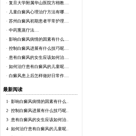
·
复旦大学附属华山医院方栩教..
..
·
儿童白癜风心理治疗方法有哪..
..
·
苏州白癜风初期患者平常护理..
..
·
中药熏蒸疗法..
..
·
影响白癜风病情的因素有什么..
..
·
控制白癜风进展有什么技巧呢..
..
·
患有白癜风的女生应该如何治..
..
·
如何治疗患有白癜风的儿童呢..
..
·
白癜风患上后怎样做好日常作..
..
最新阅读
1·
影响白癜风病情的因素有什么
..
2·
控制白癜风进展有什么技巧呢
..
3·
患有白癜风的女生应该如何治
..
4·
如何治疗患有白癜风的儿童呢
..