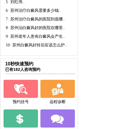
5·
刘红伟
..
6·
苏州治疗白癜风需要多少钱
..
7·
苏州治疗白癜风的医院到底哪
..
8·
苏州治白癜风好的医院在哪里
..
9·
苏州老年人患有白癜风会产生
..
10·
苏州白癜风好转后应该怎么护
..
10秒快速预约
已有182人咨询预约
预约挂号
远程诊断