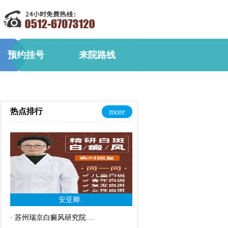
预约挂号
来院路线
热点排行
more
安亚卿..
·
苏州瑞京白癜风研究院..
..