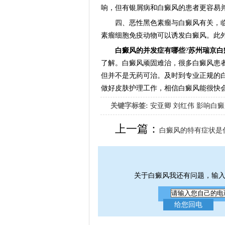
响，但有银屑病和白癜风的患者更容易
四、恶性黑色素瘤与白癜风有关，临
素瘤细胞免疫动物可以诱发白癜风。此
白癜风的并发症有哪些
?
苏州瑞京白
了解。白癜风顽固难治，很多白癜风患
但并不是无药可治。及时到专业正规的
做好皮肤护理工作，相信白癜风能很快
关键字标签:
安亚卿
刘红伟
影响白癜
女生应该如何治疗呢
上一篇：
白癜风的特有症状是
关于白癜风我还有问题，输