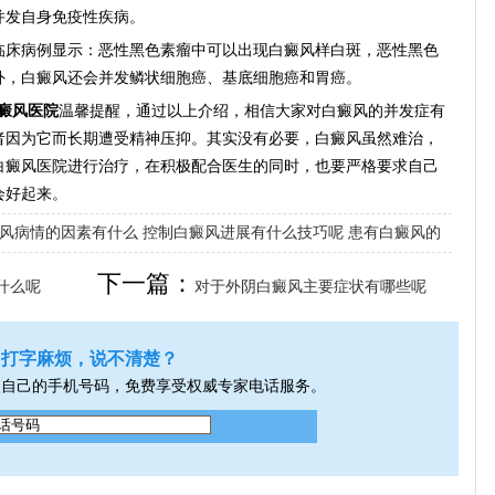
并发自身免疫性疾病。
床病例显示：恶性黑色素瘤中可以出现白癜风样白斑，恶性黑色
外，白癜风还会并发鳞状细胞癌、基底细胞癌和胃癌。
癜风医院
温馨提醒，通过以上介绍，相信大家对白癜风的并发症有
者因为它而长期遭受精神压抑。其实没有必要，白癜风虽然难治，
白癜风医院进行治疗，在积极配合医生的同时，也要严格要求自己
会好起来。
风病情的因素有什么
控制白癜风进展有什么技巧呢
患有白癜风的
下一篇：
什么呢
对于外阴白癜风主要症状有哪些呢
打字麻烦，说不清楚？
入自己的手机号码，免费享受权威专家电话服务。