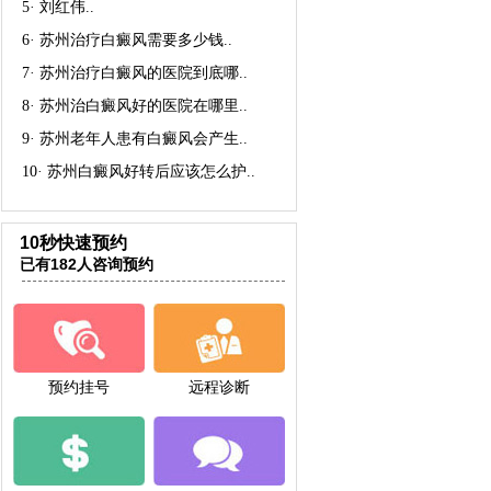
5·
刘红伟
..
6·
苏州治疗白癜风需要多少钱
..
7·
苏州治疗白癜风的医院到底哪
..
8·
苏州治白癜风好的医院在哪里
..
9·
苏州老年人患有白癜风会产生
..
10·
苏州白癜风好转后应该怎么护
..
10秒快速预约
已有182人咨询预约
预约挂号
远程诊断