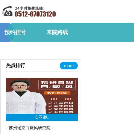
预约挂号
来院路线
热点排行
more
安亚卿..
·
苏州瑞京白癜风研究院..
..