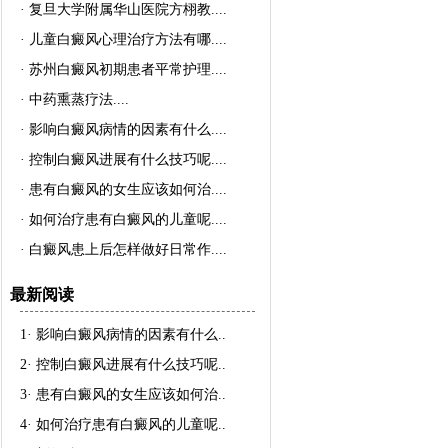
·
复旦大学附属华山医院方栩教..
..
·
儿童白癜风心理治疗方法有哪..
..
·
苏州白癜风初期患者平常护理..
..
·
中药熏蒸疗法..
..
·
影响白癜风病情的因素有什么..
..
·
控制白癜风进展有什么技巧呢..
..
·
患有白癜风的女生应该如何治..
..
·
如何治疗患有白癜风的儿童呢..
..
·
白癜风患上后怎样做好日常作..
..
最新阅读
1·
影响白癜风病情的因素有什么
..
2·
控制白癜风进展有什么技巧呢
..
3·
患有白癜风的女生应该如何治
..
4·
如何治疗患有白癜风的儿童呢
..