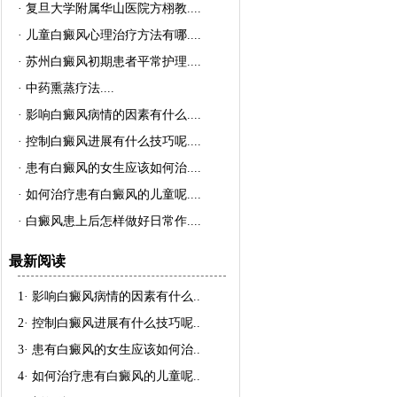
·
复旦大学附属华山医院方栩教..
..
·
儿童白癜风心理治疗方法有哪..
..
·
苏州白癜风初期患者平常护理..
..
·
中药熏蒸疗法..
..
·
影响白癜风病情的因素有什么..
..
·
控制白癜风进展有什么技巧呢..
..
·
患有白癜风的女生应该如何治..
..
·
如何治疗患有白癜风的儿童呢..
..
·
白癜风患上后怎样做好日常作..
..
最新阅读
1·
影响白癜风病情的因素有什么
..
2·
控制白癜风进展有什么技巧呢
..
3·
患有白癜风的女生应该如何治
..
4·
如何治疗患有白癜风的儿童呢
..