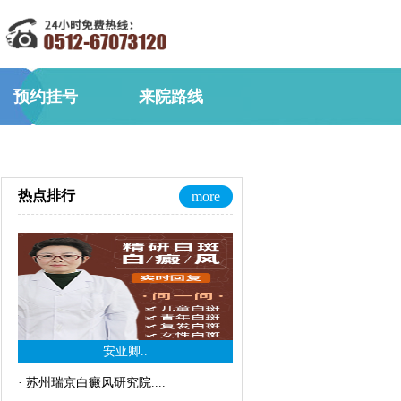
预约挂号
来院路线
热点排行
more
安亚卿..
·
苏州瑞京白癜风研究院..
..