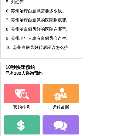
5·
刘红伟
..
6·
苏州治疗白癜风需要多少钱
..
7·
苏州治疗白癜风的医院到底哪
..
8·
苏州治白癜风好的医院在哪里
..
9·
苏州老年人患有白癜风会产生
..
10·
苏州白癜风好转后应该怎么护
..
10秒快速预约
已有182人咨询预约
预约挂号
远程诊断