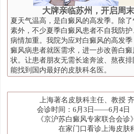
大牌亲临苏州，开启周
夏天气温高
，
是白癜风的高发季。
除了
素外，不少
夏
季
白癜风
患者
不
自我
防护
病情加重。
我院为应对白癜风的高发季
癜风
病患者就医需求，进一步改善
白癜
状。让患者朋友无需长途奔波、熬夜排
能找到国内最好的皮肤
科
名医
。
上海著名皮肤科
主任
、教授
会诊时间：
6
月
3
日——
6
月
4
日
《京沪苏白癜风专家联合会诊
在家门口看诊上海皮肤