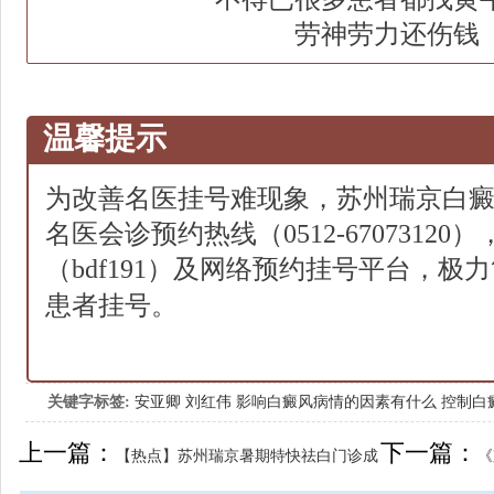
劳神劳力还伤钱
温馨提示
为改善名医挂号难现象，
苏州瑞京白
名医会诊预约热线（
0512-67073120
）
（
bdf191
）及网络预约挂号平台，极力
患者挂号。
关键字标签:
安亚卿
刘红伟
影响白癜风病情的因素有什么
控制白
女生应该如何治疗呢
上一篇：
下一篇：
【热点】苏州瑞京暑期特快祛白门诊成
《