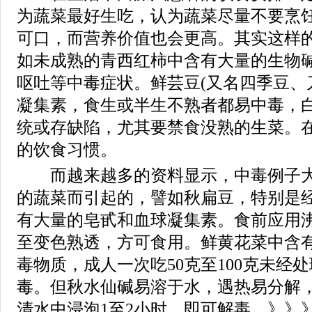
为蔬菜最好生吃，认为蔬菜尽量不要烹
可口，而营养价值也会更高。其实这样
如未成熟的青西红柿中含有大量的生物
呕吐等中毒症状。鲜芸豆(又名四季豆、
凝集素，食生或半生不熟者都易中毒，
统或存缺陷，尤其要禁食没熟的生菜。
的饮食习惯。
而越来越多的资料显示，中毒例子大
的蔬菜而引起的，譬如秋扁豆，特别是
有大量的皂甙和血球凝集素。食前应用
至变色熟透，方可食用。鲜黄花菜中含
毒物质，成人一次吃50克至100克未经
毒。但秋水仙碱易溶于水，遇热易分解
清水中浸泡1至2小时，即可解毒。》》