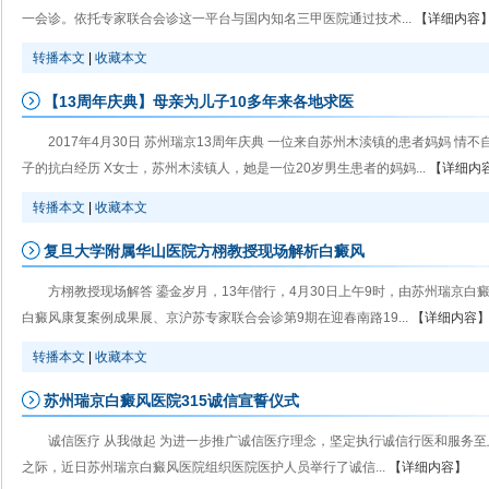
一会诊。依托专家联合会诊这一平台与国内知名三甲医院通过技术...
【详细内容
转播本文
|
收藏本文
【13周年庆典】母亲为儿子10多年来各地求医
2017年4月30日 苏州瑞京13周年庆典 一位来自苏州木渎镇的患者妈妈 情
子的抗白经历 X女士，苏州木渎镇人，她是一位20岁男生患者的妈妈...
【详细内
转播本文
|
收藏本文
复旦大学附属华山医院方栩教授现场解析白癜风
方栩教授现场解答 鎏金岁月，13年偕行，4月30日上午9时，由苏州瑞京白
白癜风康复案例成果展、京沪苏专家联合会诊第9期在迎春南路19...
【详细内容
转播本文
|
收藏本文
苏州瑞京白癜风医院315诚信宣誓仪式
诚信医疗 从我做起 为进一步推广诚信医疗理念，坚定执行诚信行医和服务至
之际，近日苏州瑞京白癜风医院组织医院医护人员举行了诚信...
【详细内容】