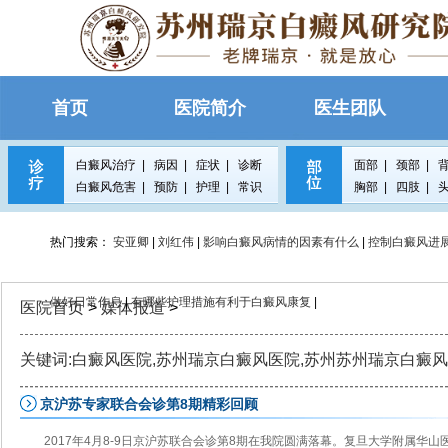
首页
医院简介
医生团队
白癜风治疗
|
病因
|
症状
|
诊断
面部
|
颈部
|
白癜风危害
|
预防
|
护理
|
常识
胸部
|
四肢
|
热门搜索：
安亚卿
|
刘红伟
|
影响白癜风病情的因素有什么
|
控制白癜风进
做好日常作息
|
有哪些护理措施有利于白癜风康复
|
医院首页
>
媒体报道
>
关键词:白癜风医院,苏州瑞京白癜风医院,苏州苏州瑞京白癜
京沪苏专家联合会诊第8期精彩回顾
2017年4月8-9日京沪苏联合会诊第8期在我院圆满落幕。复旦大学附属华