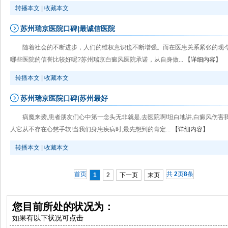
转播本文
|
收藏本文
苏州瑞京医院口碑|最诚信医院
随着社会的不断进步，人们的维权意识也不断增强。而在医患关系紧张的现
哪些医院的信誉比较好呢?苏州瑞京白癜风医院承诺，从自身做...
【详细内容】
转播本文
|
收藏本文
苏州瑞京医院口碑|苏州最好
病魔来袭,患者朋友们心中第一念头无非就是,去医院啊!坦白地讲,白癜风伤害
人它从不存在心慈手软!当我们身患疾病时,最先想到的肯定...
【详细内容】
转播本文
|
收藏本文
首页
共
2
页
8
条
1
2
下一页
末页
您目前所处的状况为：
如果有以下状况可点击