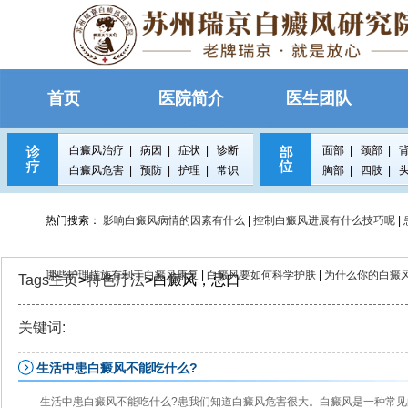
首页
医院简介
医生团队
白癜风治疗
|
病因
|
症状
|
诊断
面部
|
颈部
|
白癜风危害
|
预防
|
护理
|
常识
胸部
|
四肢
|
热门搜索：
影响白癜风病情的因素有什么
|
控制白癜风进展有什么技巧呢
|
哪些护理措施有利于白癜风康复
|
白癜风要如何科学护肤
|
为什么你的白癜
Tags主页
>
特色疗法
>白癜风，忌口
关键词:
生活中患白癜风不能吃什么?
生活中患白癜风不能吃什么?患我们知道白癜风危害很大。白癜风是一种常