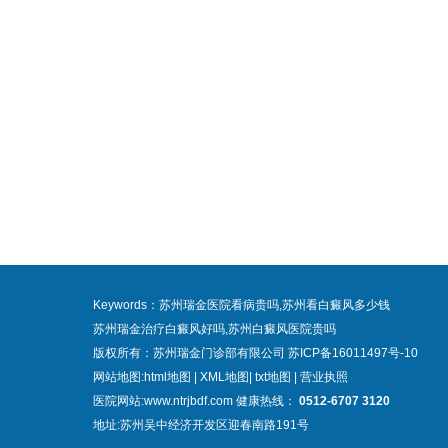
Keywords：苏州瑞金医院看病贵吗,苏州看白癜风多少钱
苏州瑞金治疗白癜风好吗,苏州白癜风医院贵吗
版权所有：苏州瑞金门诊部有限公司
苏ICP备16011497号-10
网站地图:
html地图
|
XML地图
|
txt地图
|
营业执照
医院网站:www.ntrjbdf.com 健康热线：
0512-6707 3120
地址:苏州吴中经济开发区迎春南路191号