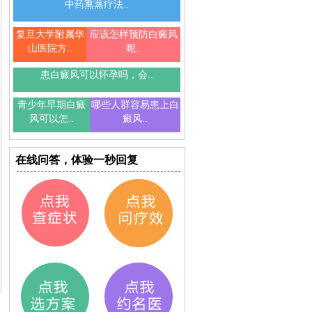
中药熏蒸疗法..
复旦大学附属华
应该怎样预防白癜风
山医院方..
呢..
患白癜风可以怀孕吗，会..
青少年早期白癜
哪些人群容易患上白
风可以怎..
癜风..
在线问答，体验一秒回复