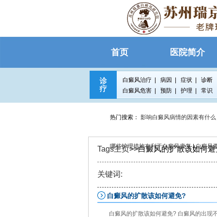
首页
医院简介
白癜风治疗
|
病因
|
症状
|
诊断
白癜风危害
|
预防
|
护理
|
常识
热门搜索：
影响白癜风病情的因素有什么
哪些护理措施有利于白癜风康复
|
白癜风
Tags主页
>>白癜风的扩散该如何避
关键词:
白癜风的扩散该如何避免?
白癜风的扩散该如何避免? 白癜风的出