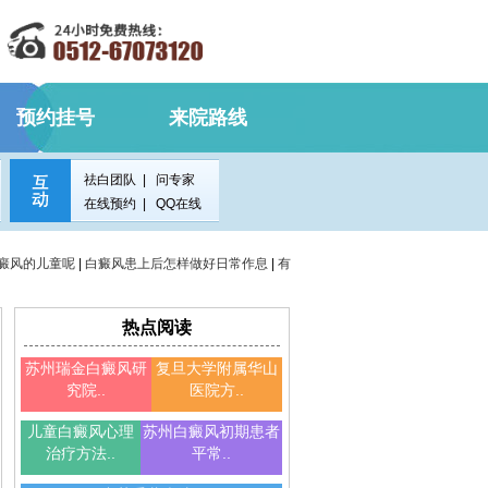
预约挂号
来院路线
祛白团队
|
问专家
在线预约
|
QQ在线
癜风的儿童呢
|
白癜风患上后怎样做好日常作息
|
有
热点阅读
苏州瑞金白癜风研
复旦大学附属华山
究院..
医院方..
儿童白癜风心理
苏州白癜风初期患者
治疗方法..
平常..