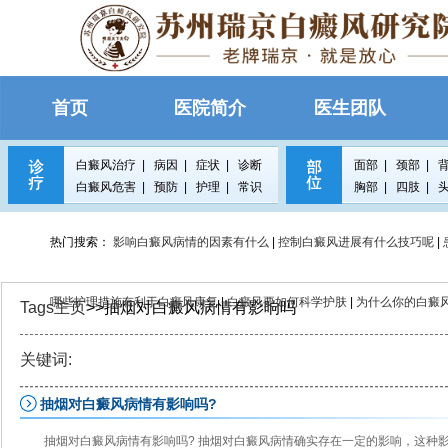
首页
医院简介
医生团队
白癜风治疗
|
病因
|
症状
|
诊断
面部
|
颈部
|
白癜风危害
|
预防
|
护理
|
常识
胸部
|
四肢
|
热门搜索：
影响白癜风病情的因素有什么
|
控制白癜风进展有什么技巧呢
|
哪些护理措施有利于白癜风康复
|
白癜风要如何科学护肤
|
为什么你的白癜
Tags主页
>>抽烟对白癜风病情有影响吗
关键词:
抽烟对白癜风病情有影响吗?
抽烟对白癜风病情有影响吗? 抽烟对白癜风病情确实存在一定的影响，这种