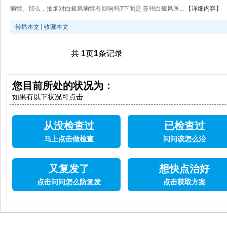
病情。那么，抽烟对白癜风病情有影响吗?下面是 苏州白癜风医...
【详细内容】
转播本文
|
收藏本文
共
1
页
1
条记录
您目前所处的状况为：
如果有以下状况可点击
从没检查过
已检查过
马上点击做检查
问问该怎么治
又复发了
想快点治好
点击问问怎么防复发
点击获取方案