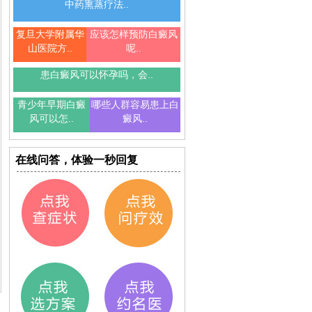
中药熏蒸疗法..
复旦大学附属华
应该怎样预防白癜风
山医院方..
呢..
患白癜风可以怀孕吗，会..
青少年早期白癜
哪些人群容易患上白
风可以怎..
癜风..
在线问答，体验一秒回复