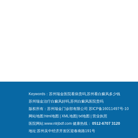
Keywords：苏州瑞金医院看病贵吗,苏州看白癜风多少钱
苏州瑞金治疗白癜风好吗,苏州白癜风医院贵吗
版权所有：苏州瑞金门诊部有限公司
苏ICP备16011497号-10
网站地图:
html地图
|
XML地图
|
txt地图
|
营业执照
医院网站:www.ntrjbdf.com 健康热线：
0512-6707 3120
地址:苏州吴中经济开发区迎春南路191号