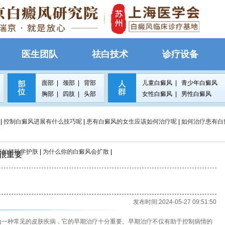
医生团队
祛白技术
诊疗设备
面部
|
颈部
|
背部
儿童白癜风
|
青少年白癜风
胸部
|
四肢
|
头部
女性白癜风
|
男性白癜风
|
控制白癜风进展有什么技巧呢
|
患有白癜风的女生应该如何治疗呢
|
如何治疗患有白
要如何科学护肤
|
为什么你的白癜风会扩散
|
很重要
发布时间:2024-05-27 09:51:50
作为一种常见的皮肤疾病，它的早期治疗十分重要。早期治疗不仅有助于控制病情的