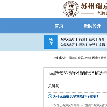
首页
医院简介
白癜风治疗
|
病因
|
症状
|
诊断
白癜风危害
|
预防
|
护理
|
常识
热门搜索：
影响白癜风病情的因素有什么
哪些护理措施有利于白癜风康复
|
白癜风
Tags主页
>>为什么白癜风早期治疗
关键词:
为什么白癜风早期治疗很重要?
为什么白癜风早期治疗很重要? 白癜风