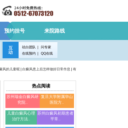
预约挂号
来院路线
祛白团队
|
问专家
在线预约
|
QQ在线
癜风的儿童呢
|
白癜风患上后怎样做好日常作息
|
有
热点阅读
苏州瑞金白癜风研
复旦大学附属华山
究院..
医院方..
儿童白癜风心理
苏州白癜风初期患者
治疗方法..
平常..